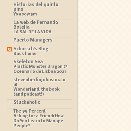
Historias del quinto
pino
Yo #soy15m
La web de Fernando
Botella
LA SAL DE LA VIDA
Puerto Managers
Schorsch's Blog
Back home
Skeleton Sea
Plastic Monster Dragon @
Oceanario de Lisboa 2021
stevenberlinjohnson.co
m
Wonderland, the book
(and podcast!)
Stuckaholic
The 99 Percent
Asking for a Friend: How
Do You Learn to Manage
People?