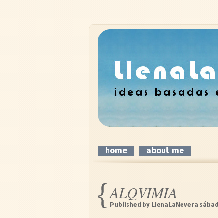
home
about me
ALQVIMIA
Published by
LlenaLaNevera
sábad