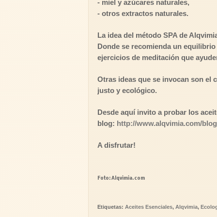
- miel y azúcares naturales,
- otros extractos naturales.
La idea del método SPA de Alqvimia
Donde se recomienda un equilibrio e
ejercicios de meditación que ayuden
Otras ideas que se invocan son el
justo y ecológico.
Desde aquí invito a probar los aceit
blog:
http://www.alqvimia.com/blog
A disfrutar!
Foto: Alqvimia.com
Etiquetas:
Aceites Esenciales
,
Alqvimia
,
Ecolo