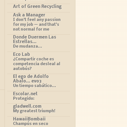
Art of Green Recycling
Ask a Manager
I don’t feel any passion
for my job — and that’s
not normal for me
Donde Duermen Las
Estrellas...
De mudanza...
Eco Lab
¿Compartir coche es
competencia desleal al
autobús?
El ego de Adolfo
Abalo... evo3
Un tiempo sabático...
Escolar.net
Protegido:
gladwell.com
My greatest triumph!
HawaiiBombaii
Champús en seco