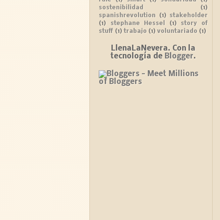
rule
(1)
smart
(1)
solidaridad
(1)
sostenibilidad
(1)
spanishrevolution
(1)
stakeholder
(1)
stephane Hessel
(1)
story of
stuff
(1)
trabajo
(1)
voluntariado
(1)
LlenaLaNevera. Con la
tecnología de
Blogger
.