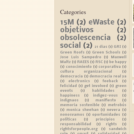
Categories
15M
(2)
eWaste
(2)
objetivos
(2)
obsolescencia
(2)
social
(2)
21 dias
(1)
GRI
(1)
Green Roofs
(1)
Green Schools
(1)
Jose Luis Sampedro
(1)
Maxwell
Maltz
(1)
RAEES
(1)
RSC
(1)
be happy
(1)
conocimiento
(1)
corporativa
(1)
cultura organizacional
(1)
democracia
(1)
democracia real ya
(1)
electronics
(1)
feeback
(1)
felicidad
(1)
get involved
(1)
green
events
(1)
habilidades
(1)
happiness
(1)
indigez-vous
(1)
indignaos
(1)
manifiesto
(1)
memoria sostenible
(1)
metrobús
(1)
monica sheehan
(1)
nevera
(1)
nonosvamos
(1)
oportunidades
(1)
políticas
(1)
principios
(1)
responsabilidad
(1)
rights
(1)
rightsforpeople.org
(1)
sandwich