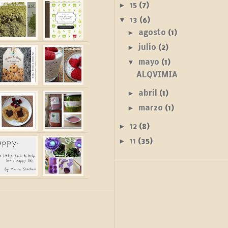
►
15
(7)
▼
13
(6)
►
agosto
(1)
►
julio
(2)
▼
mayo
(1)
ALQVIMIA
►
abril
(1)
►
marzo
(1)
►
12
(8)
►
11
(35)