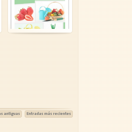
Normal 0 false false
false EN-US JA X-NONE ...
LEER MÁS »
as antiguas
Entradas más recientes