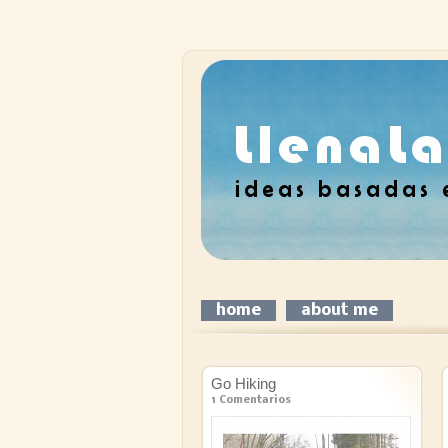
home
about me
Go Hiking
1 Comentarios