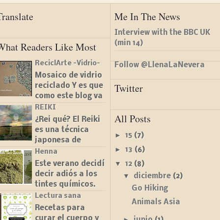
Translate
Me In The News
Interview with the BBC UK
(min 14)
What Readers Like Most
ReciclArte -Vidrio-
Follow @LlenaLaNevera
Mosaico de vidrio
Twitter
reciclado Y es que
como este blog va
de ideas, os voy a
REIKI
All Posts
presentar mi
¿Rei qué? El Reiki
último proyecto a
es una técnica
►
15
(7)
base de vidrio
japonesa de
reciclado. Y es
►
13
(6)
imposición de
Henna
qu...
manos en la que el
▼
12
(8)
Este verano decidí
terapeuta hacer
decir adiós a los
▼
diciembre
(2)
pasar energía a
tintes químicos.
Go Hiking
través del
Ya llevaba un
Lectura sana
Animals Asia
paciente co...
tiempo queriendo
Recetas para
buscar una
curar el cuerpo y
►
junio
(1)