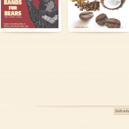
Normal 0 false false
Remedio natural con
false EN-US JA X-NONE ...
CAFÉ Hoy toca remedio
casero, ya que llega el
LEER MÁS »
verano, vamos a ayudar a
hidratar nuestro cuerpo y
en especial ciertas zonas
en las...
LEER MÁS »
Entrad