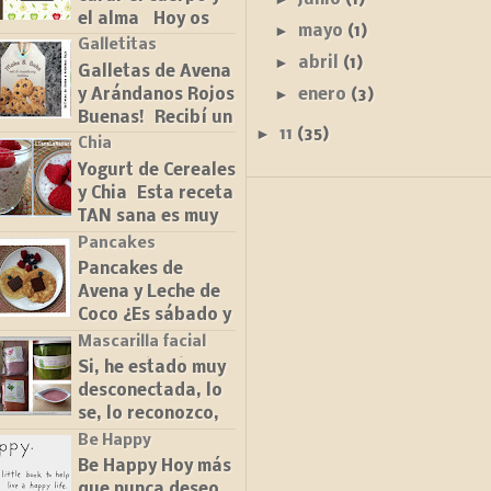
alternativa al
el alma Hoy os
►
mayo
(1)
tinte comercial y
quiero hablar de
Galletitas
al fin cr...
►
abril
(1)
este libro que
Galletas de Avena
tanto me ha
►
enero
(3)
y Arándanos Rojos
gustado y que
Buenas! Recibí un
►
11
(35)
tengo siempre
bonito regalo de
Chia
cerca del sofá, ...
una amiga hace
Yogurt de Cereales
muy poquito y
y Chia Esta receta
decidí llevarlo a
TAN sana es muy
una fiesta...
facilita. Yo uso
Pancakes
normalmente
Pancakes de
yogures naturales
Avena y Leche de
BIO procedentes
Coco ¿Es sábado y
de leche an...
qué toca?
Mascarilla facial
Pancakes!
100% Natural
Si, he estado muy
después de
desconectada, lo
probar varias
se, lo reconozco,
recetas, por fín he
no lo volveré a
Be Happy
conseguido una
hacer ;) Vuelvo
Be Happy Hoy más
masa de ...
para contaros un
que nunca deseo