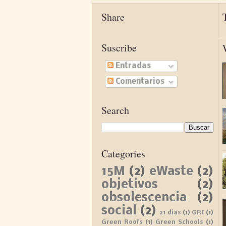
torno a la
Share
transformabilidad y la
reutilización del mueble
para permitir ser
Suscribe
ampliado, dividido,
extendido...
Entradas
Comentarios
LEER MÁS »
Search
Categories
15M
(2)
eWaste
(2)
objetivos
(2)
obsolescencia
(2)
social
(2)
21 dias
(1)
GRI
(1)
Green Roofs
(1)
Green Schools
(1)