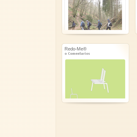
Redo-Me®
0 Comentarios
Normal 0 false false
false EN-US JA X-NONE ...
LEER MÁS »
La idea nace como fruto
de una investigación en