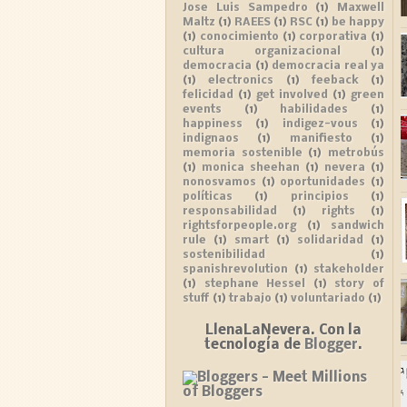
Jose Luis Sampedro
(1)
Maxwell
Maltz
(1)
RAEES
(1)
RSC
(1)
be happy
(1)
conocimiento
(1)
corporativa
(1)
cultura organizacional
(1)
democracia
(1)
democracia real ya
(1)
electronics
(1)
feeback
(1)
felicidad
(1)
get involved
(1)
green
events
(1)
habilidades
(1)
happiness
(1)
indigez-vous
(1)
indignaos
(1)
manifiesto
(1)
memoria sostenible
(1)
metrobús
(1)
monica sheehan
(1)
nevera
(1)
nonosvamos
(1)
oportunidades
(1)
políticas
(1)
principios
(1)
responsabilidad
(1)
rights
(1)
rightsforpeople.org
(1)
sandwich
rule
(1)
smart
(1)
solidaridad
(1)
sostenibilidad
(1)
spanishrevolution
(1)
stakeholder
(1)
stephane Hessel
(1)
story of
stuff
(1)
trabajo
(1)
voluntariado
(1)
LlenaLaNevera. Con la
tecnología de
Blogger
.