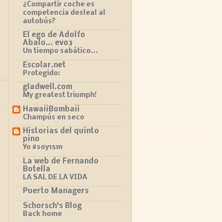
¿Compartir coche es
competencia desleal al
autobús?
El ego de Adolfo
Abalo... evo3
Un tiempo sabático...
Escolar.net
Protegido:
gladwell.com
My greatest triumph!
HawaiiBombaii
Champús en seco
Historias del quinto
pino
Yo #soy15m
La web de Fernando
Botella
LA SAL DE LA VIDA
Puerto Managers
Schorsch's Blog
Back home