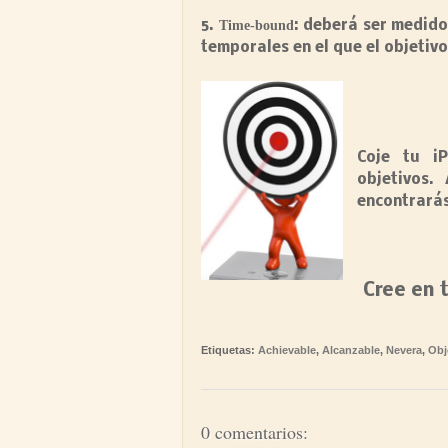
5.
Time-bound
: deberá ser
medido
temporales en el que el objetiv
Coje tu iP
objetivos.
encontrará
Cree en 
Etiquetas:
Achievable
,
Alcanzable
,
Nevera
,
Obj
0 comentarios: