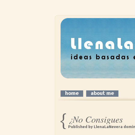
home
about me
¿No Consigues
Tus Objetivos?
Published by
LlenaLaNevera
domin