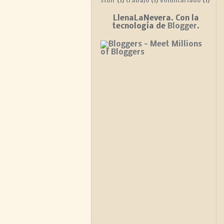
stuff
(1)
trabajo
(1)
voluntariado
(1)
LlenaLaNevera. Con la
tecnología de
Blogger
.