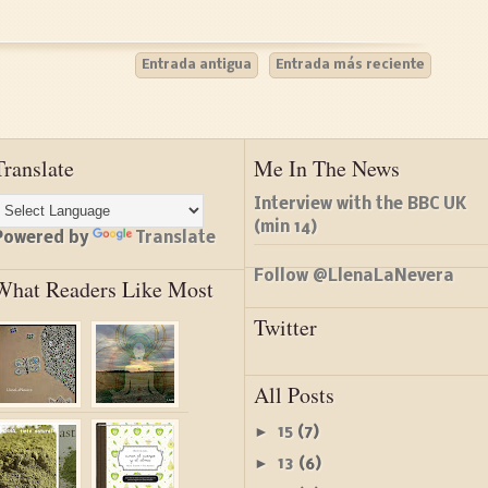
Entrada antigua
Entrada más reciente
Translate
Me In The News
Interview with the BBC UK
(min 14)
Powered by
Translate
Follow @LlenaLaNevera
What Readers Like Most
Twitter
All Posts
►
15
(7)
►
13
(6)