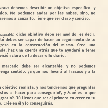
ecific
: debemos describir un objetivo específico, y
inido. No podemos andar por las nubes, sino, no
aremos alcanzarlo. Tiene que ser
claro
y
conciso
.
asurable
: dicho objetivo debe ser
medido
, es decir,
tú debes ser capaz de hacer un seguimiento de tu
greso en la consecucción del mismo. Crea una
da, haz una cuenta atrás que te ayudará a tener
visión clara de tu desarrollo diario.
vo marcado debe ser
alcanzable
, y no podemos
enga sentido, ya que nos llevará al fracaso y a la
n objetivo
realista
, y nos tendremos que preguntar
stos a hacer para conseguirlo?, y ¿qué es lo que
rarlo?. Tú tienes que ser el primero en creer en tu
o.
Crée en él y lo conseguirás.