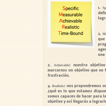
1.
Sp
def
logr
2.
Me
que 
pro
agen
una 
3.
Achievable
: nuestro objeti
marcarnos un objetivo que no t
frustración.
4.
Realistic
: nos propondremos u
¿qué es lo que estamos dispue
somos capaces de hacer para log
objetivo y así llegarás a lograrl