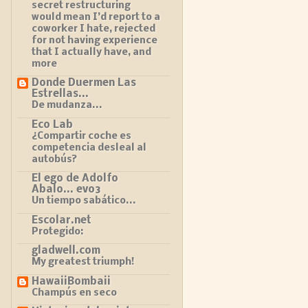
secret restructuring
would mean I’d report to a
coworker I hate, rejected
for not having experience
that I actually have, and
more
Donde Duermen Las
Estrellas...
De mudanza...
Eco Lab
¿Compartir coche es
competencia desleal al
autobús?
El ego de Adolfo
Abalo... evo3
Un tiempo sabático...
Escolar.net
Protegido:
gladwell.com
My greatest triumph!
HawaiiBombaii
Champús en seco