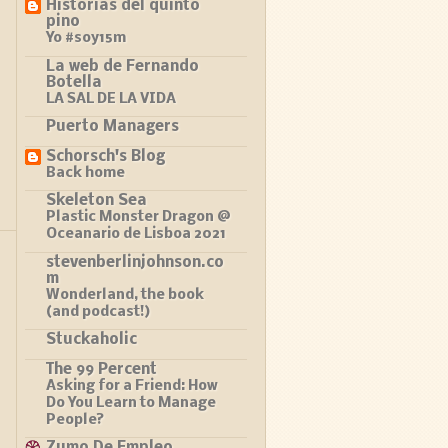
Historias del quinto
pino
Yo #soy15m
La web de Fernando
Botella
LA SAL DE LA VIDA
Puerto Managers
Schorsch's Blog
Back home
Skeleton Sea
Plastic Monster Dragon @
Oceanario de Lisboa 2021
stevenberlinjohnson.co
m
Wonderland, the book
(and podcast!)
Stuckaholic
The 99 Percent
Asking for a Friend: How
Do You Learn to Manage
People?