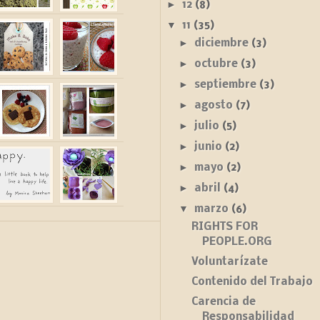
►
12
(8)
▼
11
(35)
►
diciembre
(3)
►
octubre
(3)
►
septiembre
(3)
►
agosto
(7)
►
julio
(5)
►
junio
(2)
►
mayo
(2)
►
abril
(4)
▼
marzo
(6)
RIGHTS FOR
PEOPLE.ORG
Voluntarízate
Contenido del Trabajo
Carencia de
Responsabilidad