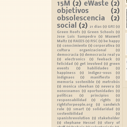
15M
(2)
eWaste
(2)
objetivos
(2)
obsolescencia
(2)
social
(2)
21 dias
(1)
GRI
(1)
Green Roofs
(1)
Green Schools
(1)
Jose Luis Sampedro
(1)
Maxwell
Maltz
(1)
RAEES
(1)
RSC
(1)
be happy
(1)
conocimiento
(1)
corporativa
(1)
cultura organizacional
(1)
democracia
(1)
democracia real ya
(1)
electronics
(1)
feeback
(1)
felicidad
(1)
get involved
(1)
green
events
(1)
habilidades
(1)
happiness
(1)
indigez-vous
(1)
indignaos
(1)
manifiesto
(1)
memoria sostenible
(1)
metrobús
(1)
monica sheehan
(1)
nevera
(1)
nonosvamos
(1)
oportunidades
(1)
políticas
(1)
principios
(1)
responsabilidad
(1)
rights
(1)
rightsforpeople.org
(1)
sandwich
rule
(1)
smart
(1)
solidaridad
(1)
sostenibilidad
(1)
spanishrevolution
(1)
stakeholder
(1)
stephane Hessel
(1)
story of